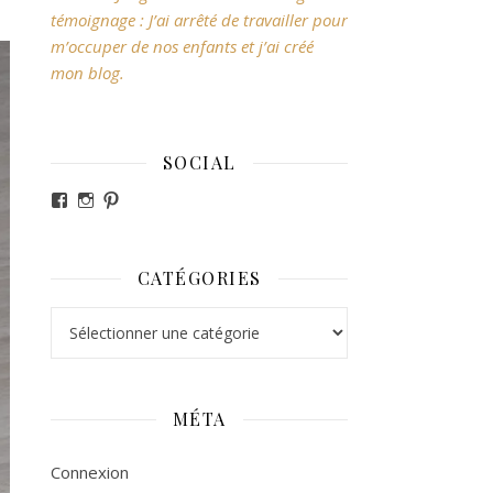
témoignage : J’ai arrêté de travailler pour
m’occuper de nos enfants et j’ai créé
mon blog.
SOCIAL
Voir le profil de revesdefripouilles sur Facebook
Voir le profil de claire_revesdefripouilles sur Ins
Voir le profil de revesdefripouilles sur Pintere
CATÉGORIES
Catégories
MÉTA
Connexion