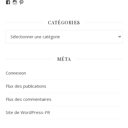
Voir le profil de revesdefripouilles sur Facebook
Voir le profil de claire_revesdefripouilles sur Instag
Voir le profil de revesdefripouilles sur Pinterest
CATÉGORIES
Catégories
MÉTA
Connexion
Flux des publications
Flux des commentaires
Site de WordPress-FR