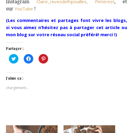
Instagram
, et
Claire_revesdefripouilles,
Pinterest
sur
!
YouTube
(Les commentaires et partages font vivre les blogs,
si vous aimez n’hésitez pas à partager cet article ou
mon blog sur votre réseau social préféré! merci !)
Partager :
Cliquez
Cliquez
Cliquez
pour
pour
pour
partager
partager
partager
sur
sur
sur
Twitter(ouvre
Facebook(ouvre
Pinterest(ouvre
dans
dans
dans
J’aime ça :
une
une
une
nouvelle
nouvelle
nouvelle
chargement…
fenêtre)
fenêtre)
fenêtre)