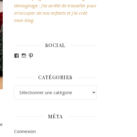
témoignage : J’ai arrêté de travailler pour
m’occuper de nos enfants et j’ai créé
mon blog.
SOCIAL
Voir le profil de revesdefripouilles sur Facebook
Voir le profil de claire_revesdefripouilles sur Ins
Voir le profil de revesdefripouilles sur Pintere
CATÉGORIES
Catégories
MÉTA
de
Connexion