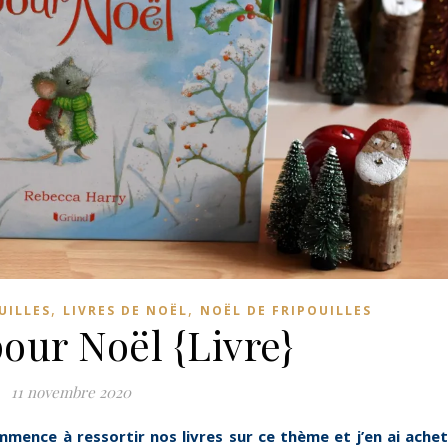
,
,
UILLES
LIVRES DE NOËL
NOËL DE FRIPOUILLES
pour Noël {Livre}
11 novembre 2020
mence à ressortir nos livres sur ce thème et j’en ai ache