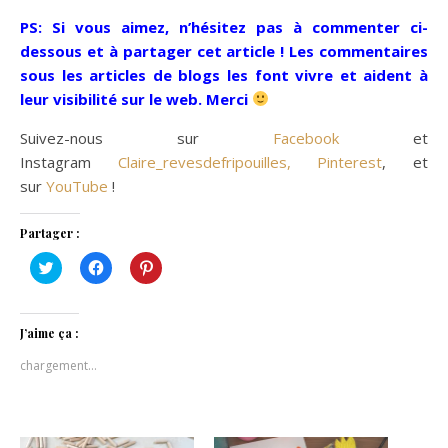
PS: Si vous aimez, n’hésitez pas à commenter ci-
dessous et à partager cet article ! Les commentaires
sous les articles de blogs les font vivre et aident à
leur visibilité sur le web. Merci
Suivez-nous sur
Facebook
et
Instagram
Claire_revesdefripouilles,
Pinterest
, et
sur
YouTube
!
Partager :
Cliquez
Cliquez
Cliquez
pour
pour
pour
partager
partager
partager
sur
sur
sur
Twitter(ouvre
Facebook(ouvre
Pinterest(ouvre
dans
dans
dans
J’aime ça :
une
une
une
nouvelle
nouvelle
nouvelle
chargement…
fenêtre)
fenêtre)
fenêtre)