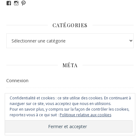
Voir le profil de revesdefripouilles sur Facebook
Voir le profil de claire_revesdefripouilles sur Instag
Voir le profil de revesdefripouilles sur Pinterest
CATÉGORIES
Catégories
MÉTA
Connexion
Flux des publications
Confidentialité et cookies : ce site utilise des cookies. En continuant à
naviguer sur ce site, vous acceptez que nous en utilisions.
Flux des commentaires
Pour en savoir plus, y compris sur la façon de contrôler les cookies,
reportez-vous à ce qui suit :
Politique relative aux cookies
Site de WordPress-FR