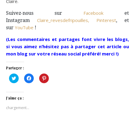
Claire.
Suivez-nous sur
et
Facebook
Instagram
, et
Claire_revesdefripouilles,
Pinterest
sur
!
YouTube
(Les commentaires et partages font vivre les blogs,
si vous aimez n’hésitez pas à partager cet article ou
mon blog sur votre réseau social préféré! merci !)
Partager :
Cliquez
Cliquez
Cliquez
pour
pour
pour
partager
partager
partager
sur
sur
sur
Twitter(ouvre
Facebook(ouvre
Pinterest(ouvre
dans
dans
dans
J’aime ça :
une
une
une
nouvelle
nouvelle
nouvelle
chargement…
fenêtre)
fenêtre)
fenêtre)