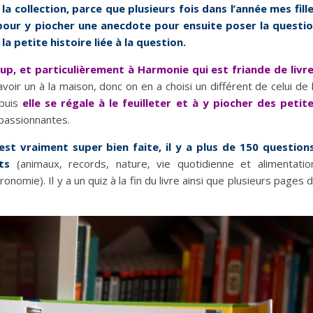
 la collection, parce que plusieurs fois dans l’année mes fill
 pour y piocher une anecdote pour ensuite poser la questi
la petite histoire liée à la question.
oup, et particulièrement à Harmonie qui est friande de livr
oir un à la maison, donc on en a choisi un différent de celui de 
puis
elle se régale à le feuilleter et à y piocher des petit
 passionnantes.
est vraiment super bien faite, il y a plus de 150 question
ts
(animaux, records, nature, vie quotidienne et alimentatio
nomie). Il y a un quiz à la fin du livre ainsi que plusieurs pages 