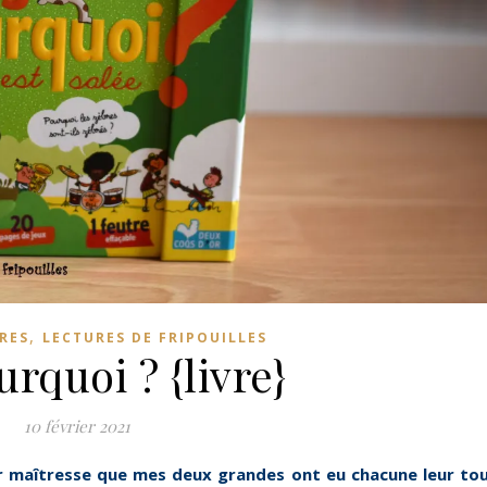
,
RES
LECTURES DE FRIPOUILLES
urquoi ? {livre}
10 février 2021
uper maîtresse que mes deux grandes ont eu chacune leur to