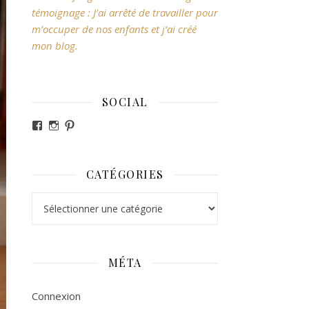
témoignage : J’ai arrêté de travailler pour
m’occuper de nos enfants et j’ai créé
mon blog.
SOCIAL
Voir le profil de revesdefripouilles sur Facebook
Voir le profil de claire_revesdefripouilles sur Ins
Voir le profil de revesdefripouilles sur Pintere
CATÉGORIES
Catégories
MÉTA
Connexion