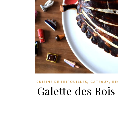
,
,
CUISINE DE FRIPOUILLES
GÂTEAUX
RE
Galette des Rois