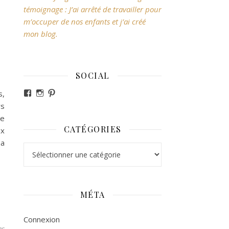
témoignage : J’ai arrêté de travailler pour
m’occuper de nos enfants et j’ai créé
mon blog.
SOCIAL
Voir le profil de revesdefripouilles sur Facebook
Voir le profil de claire_revesdefripouilles sur Ins
Voir le profil de revesdefripouilles sur Pintere
s,
rs
de
CATÉGORIES
ux
ma
Catégories
MÉTA
Connexion
es