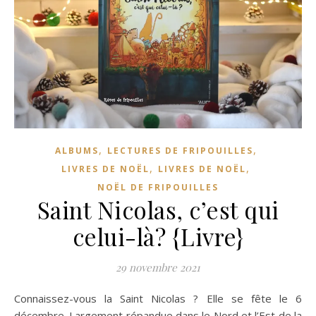
,
,
ALBUMS
LECTURES DE FRIPOUILLES
,
,
LIVRES DE NOËL
LIVRES DE NOËL
NOËL DE FRIPOUILLES
Saint Nicolas, c’est qui
celui-là? {Livre}
29 novembre 2021
Connaissez-vous la Saint Nicolas ? Elle se fête le 6
décembre. Largement répandue dans le Nord et l’Est de la