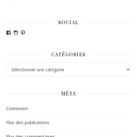
SOCIAL
Voir le profil de revesdefripouilles sur Facebook
Voir le profil de claire_revesdefripouilles sur Instag
Voir le profil de revesdefripouilles sur Pinterest
CATÉGORIES
Catégories
MÉTA
Connexion
Flux des publications
Flux des commentaires