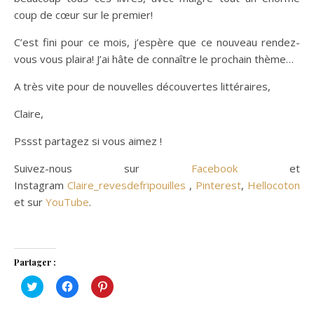
coup de cœur sur le premier!
C’est fini pour ce mois, j’espère que ce nouveau rendez-
vous vous plaira! J’ai hâte de connaître le prochain thème…
A très vite pour de nouvelles découvertes littéraires,
Claire,
Pssst partagez si vous aimez !
Suivez-nous sur
Facebook
et
Instagram
Claire_revesdefripouilles
,
Pinterest
,
Hellocoton
et sur
YouTube
.
Partager :
Cliquez
Cliquez
Cliquez
pour
pour
pour
partager
partager
partager
sur
sur
sur