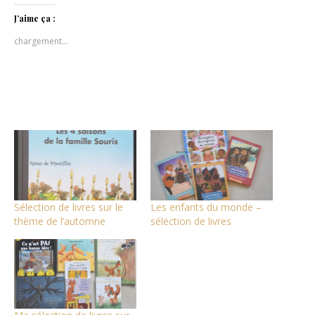
Twitter(ouvre
Facebook(ouvre
Pinterest(ouvre
dans
dans
dans
J’aime ça :
une
une
une
nouvelle
nouvelle
nouvelle
chargement…
fenêtre)
fenêtre)
fenêtre)
Sélection de livres sur le
Les enfants du monde –
thème de l’automne
sélection de livres