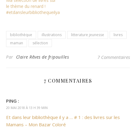
Ma sélection de livres sur
le thème du renard !
#etdansleurbibliothequeilya
bibliothèque
illustrations
litterature jeunesse
livres
maman
sélection
Par
Claire Rêves de fripouilles
7 Commentaires
7 COMMENTAIRES
PING :
20 MAI 2018 À 13 H 39 MIN
Et dans leur bibliothèque il y a … # 1 : des livres sur les
Mamans – Mon Bazar Coloré