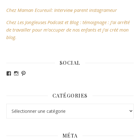
Chez Maman Ecureuil: Interview parent instagrameur
Chez Les Jongleuses Podcast et Blog : témoignage : J’ai arrêté
de travailler pour m’occuper de nos enfants et j’ai créé mon
blog.
SOCIAL
Voir le profil de revesdefripouilles sur Facebook
Voir le profil de claire_revesdefripouilles sur Instag
Voir le profil de revesdefripouilles sur Pinterest
CATÉGORIES
Catégories
MÉTA