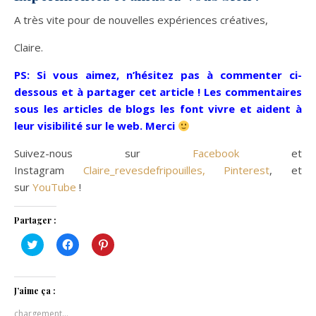
A très vite pour de nouvelles expériences créatives,
Claire.
PS: Si vous aimez, n’hésitez pas à commenter ci-
dessous et à partager cet article ! Les commentaires
sous les articles de blogs les font vivre et aident à
leur visibilité sur le web. Merci
Suivez-nous sur
Facebook
et
Instagram
Claire_revesdefripouilles,
Pinterest
, et
sur
YouTube
!
Partager :
Cliquez
Cliquez
Cliquez
pour
pour
pour
partager
partager
partager
sur
sur
sur
Twitter(ouvre
Facebook(ouvre
Pinterest(ouvre
dans
dans
dans
J’aime ça :
une
une
une
nouvelle
nouvelle
nouvelle
chargement…