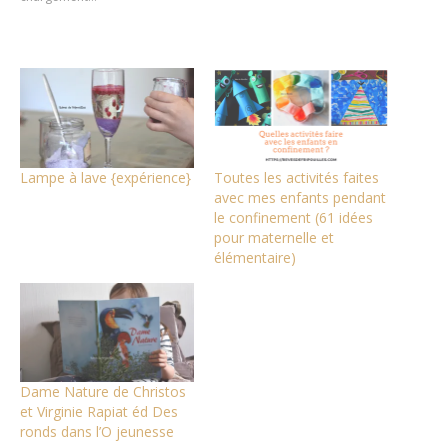
fenêtre)
fenêtre)
fenêtre)
Lampe à lave {expérience}
Toutes les activités faites
avec mes enfants pendant
le confinement (61 idées
pour maternelle et
élémentaire)
Dame Nature de Christos
et Virginie Rapiat éd Des
ronds dans l’O jeunesse