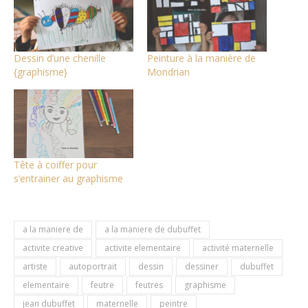
Dessin d’une chenille
Peinture à la manière de
{graphisme}
Mondrian
Tête à coiffer pour
s’entrainer au graphisme
a la maniere de
a la maniere de dubuffet
activite creative
activite elementaire
activité maternelle
artiste
autoportrait
dessin
dessiner
dubuffet
elementaire
feutre
feutres
graphisme
jean dubuffet
maternelle
peintre