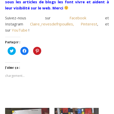
sous les articles de blogs les font vivre et aident à
leur visibilité sur le web. Merci
Suivez-nous sur
Facebook
et
Instagram
Claire_revesdefripouilles,
Pinterest
, et
sur
YouTube
!
Partager :
Cliquez
Cliquez
Cliquez
pour
pour
pour
partager
partager
partager
sur
sur
sur
Twitter(ouvre
Facebook(ouvre
Pinterest(ouvre
dans
dans
dans
J’aime ça :
une
une
une
nouvelle
nouvelle
nouvelle
chargement…
fenêtre)
fenêtre)
fenêtre)