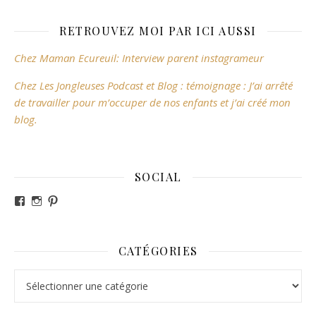
RETROUVEZ MOI PAR ICI AUSSI
Chez Maman Ecureuil: Interview parent instagrameur
Chez Les Jongleuses Podcast et Blog : témoignage : J’ai arrêté
de travailler pour m’occuper de nos enfants et j’ai créé mon
blog.
SOCIAL
Voir le profil de revesdefripouilles sur Facebook
Voir le profil de claire_revesdefripouilles sur Instag
Voir le profil de revesdefripouilles sur Pinterest
CATÉGORIES
Catégories