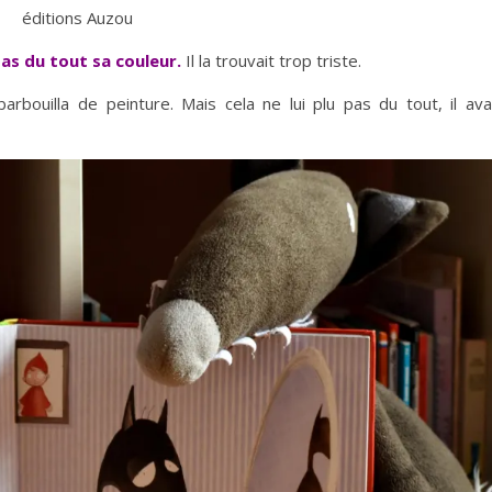
éditions Auzou
pas du tout sa couleur.
Il la trouvait trop triste.
 barbouilla de peinture. Mais cela ne lui plu pas du tout, il ava