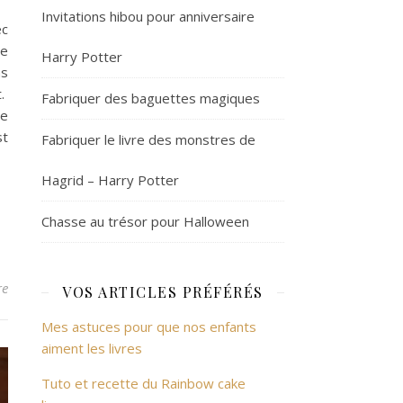
Invitations hibou pour anniversaire
ec
me
Harry Potter
ms
t.
Fabriquer des baguettes magiques
le
st
Fabriquer le livre des monstres de
Hagrid – Harry Potter
Chasse au trésor pour Halloween
re
VOS ARTICLES PRÉFÉRÉS
Mes astuces pour que nos enfants
aiment les livres
Tuto et recette du Rainbow cake