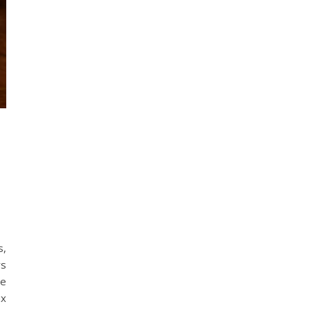
s,
rs
de
ux