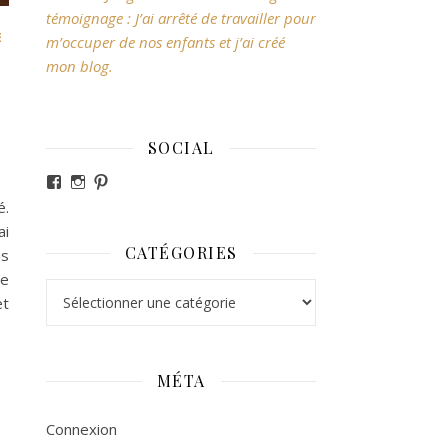
témoignage : J’ai arrêté de travailler pour
E
m’occuper de nos enfants et j’ai créé
e
mon blog.
SOCIAL
Voir le profil de revesdefripouilles sur Facebook
Voir le profil de claire_revesdefripouilles sur Ins
Voir le profil de revesdefripouilles sur Pintere
é.
ai
CATÉGORIES
as
le
Catégories
et
MÉTA
Connexion