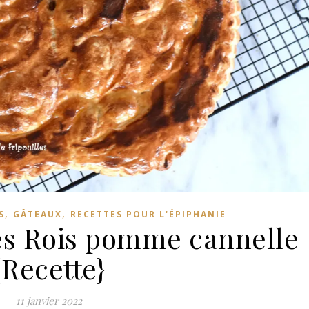
,
,
S
GÂTEAUX
RECETTES POUR L'ÉPIPHANIE
des Rois pomme cannelle
{Recette}
11 janvier 2022