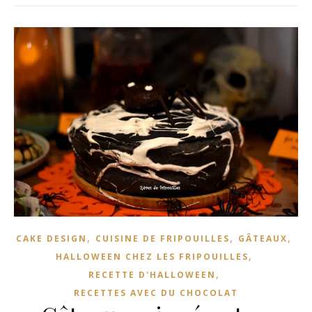
,
,
,
CAKE DESIGN
CUISINE DE FRIPOUILLES
GÂTEAUX
,
HALLOWEEN CHEZ LES FRIPOUILLES
,
RECETTE D'HALLOWEEN
RECETTES AVEC DU CHOCOLAT