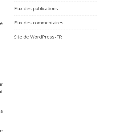
Flux des publications
Flux des commentaires
re
Site de WordPress-FR
ur
ut
la
te