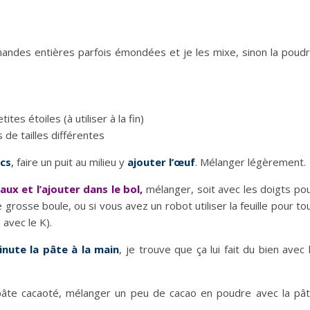
andes entières parfois émondées et je les mixe, sinon la poud
es étoiles (à utiliser à la fin)
de tailles différentes
ecs
,
faire un puit au milieu y
ajouter l’œuf
. Mélanger légèrement.
ux et l’ajouter dans le bol,
mélanger, soit avec les doigts po
 grosse boule, ou si vous avez un robot utiliser la feuille pour to
 avec le K).
inute la pâte à la main
, je trouve que ça lui fait du bien avec 
 pâte cacaoté, mélanger un peu de cacao en poudre avec la pâ