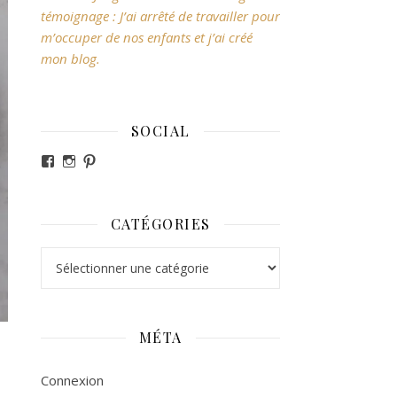
témoignage : J’ai arrêté de travailler pour
m’occuper de nos enfants et j’ai créé
mon blog.
SOCIAL
Voir le profil de revesdefripouilles sur Facebook
Voir le profil de claire_revesdefripouilles sur Ins
Voir le profil de revesdefripouilles sur Pintere
CATÉGORIES
Catégories
MÉTA
Connexion