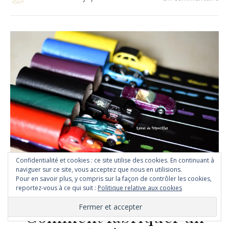
Confidentialité et cookies : ce site utilise des cookies. En continuant à
naviguer sur ce site, vous acceptez que nous en utilisions.
Pour en savoir plus, y compris sur la façon de contrôler les cookies,
,
,
ACTIVITÉ RÉCUP
ACTIVITÉS CRÉATIVES
reportez-vous à ce qui suit :
Politique relative aux cookies
,
,
BRICOLAGES
GRAPHISME
PEINTURE ET DESSIN
Comment fabriquer un